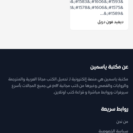
&#1593;&#1606;&#1583;&#1605;&#1575;
&#1575;&#1606;&#1578;&#1602;&#1604;
&#1589;&...
ديفيد فون دريل
عن مكتبة ياسمين
مكتبة ياسمين هي منصة إلكترونية لـ تحميل الكتب مجانا العربية والمترجمة
والروايات والقصص وغيرها من كتب مجانية pdf فى جميع المجالات بأسرع
سيرفرات وروابط مباشرة و قراءة كتب اونلاين.
روابط سريعة
من نحن
سياسة الخصوصية