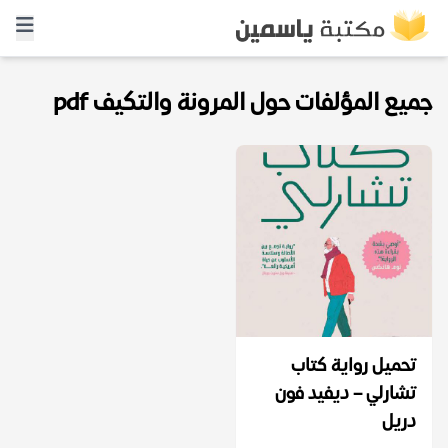
جميع المؤلفات حول المرونة والتكيف pdf
تحميل رواية كتاب
تشارلي – ديفيد فون
دريل