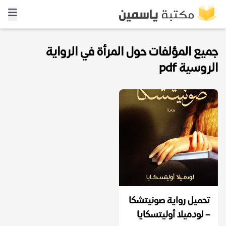
جميع المؤلفات حول المرأة في الرواية
الروسية pdf
تحميل رواية صونيتشكا
– لودميلا أوليتسكايا