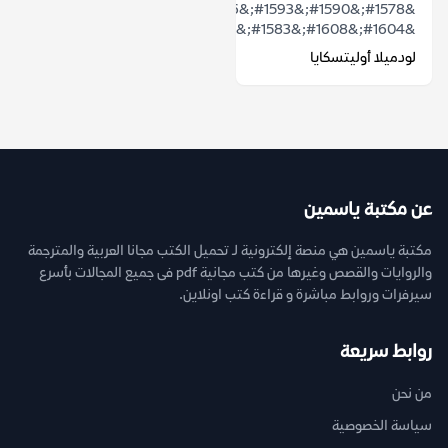
&#1578;&#1590;&#1593;&#1606;&#1575;
&#1604;&#1608;&#1583;&#1605;&#1610;&#1604;&#...
لودميلا أوليتسكايا
عن مكتبة ياسمين
مكتبة ياسمين هي منصة إلكترونية لـ تحميل الكتب مجانا العربية والمترجمة
والروايات والقصص وغيرها من كتب مجانية pdf فى جميع المجالات بأسرع
سيرفرات وروابط مباشرة و قراءة كتب اونلاين.
روابط سريعة
من نحن
سياسة الخصوصية