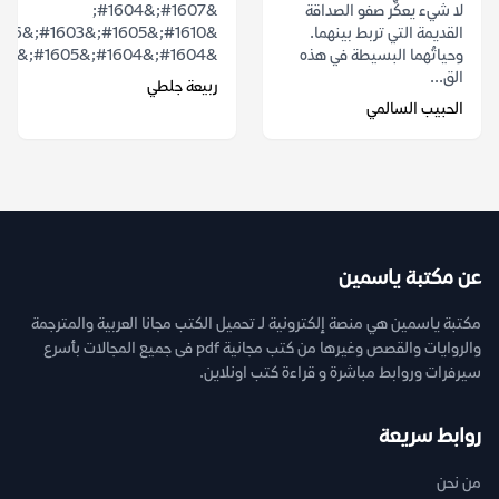
لا شيء يعكِّر صفو الصداقة
&#1607;&#1604;
القديمة التي تربط بينهما.
وحياتُهما البسيطة في هذه
&#1604;&#1604;&#1605;&#1603;&#1575;&...
الق...
ربيعة جلطي
الحبيب السالمي
عن مكتبة ياسمين
مكتبة ياسمين هي منصة إلكترونية لـ تحميل الكتب مجانا العربية والمترجمة
والروايات والقصص وغيرها من كتب مجانية pdf فى جميع المجالات بأسرع
سيرفرات وروابط مباشرة و قراءة كتب اونلاين.
روابط سريعة
من نحن