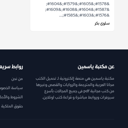
&#1578;&#1605;&#1579;&#1604;
&#1587;&#1604;&#1608;&#1609;
&#1576;&#1603;&#1585;...
سلوى بكر
عن مكتبة ياسمين
روابط سريع
مكتبة ياسمين هي منصة إلكترونية لـ تحميل الكتب
من نحن
مجانا العربية والمترجمة والروايات والقصص وغيرها
سياسة الخصوص
من كتب مجانية pdf فى جميع المجالات بأسرع
الشروط والأحك
سيرفرات وروابط مباشرة و قراءة كتب اونلاين.
حقوق الملكية ا