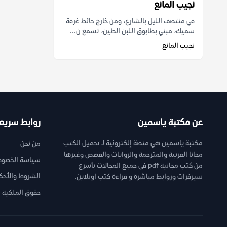
نجيب المانع
في منتصف الليل بالشارع، ومن خارج حائط غرفة
سميك، مبني بطابوق اللبن الطين، تسمع ن...
نجيب المانع
عن مكتبة ياسمين
روابط سريع
مكتبة ياسمين هي منصة إلكترونية لـ تحميل الكتب
من نحن
مجانا العربية والمترجمة والروايات والقصص وغيرها
سياسة الخصوص
من كتب مجانية pdf فى جميع المجالات بأسرع
الشروط والأحك
سيرفرات وروابط مباشرة و قراءة كتب اونلاين.
حقوق الملكية ا