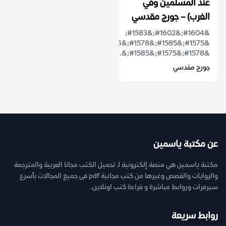
عند المسلمين وفي
الغرب) – جورج مقدسي
&#1604;&#1602;&#1583;
&#1575;&#1585;&#1578;&#1576;&#1591;
&#1578;&#1575;&#1585;&...
جورج مقدسي
عن مكتبة ياسمين
مكتبة ياسمين هي منصة إلكترونية لـ تحميل الكتب مجانا العربية والمترجمة
والروايات والقصص وغيرها من كتب مجانية pdf فى جميع المجالات بأسرع
سيرفرات وروابط مباشرة و قراءة كتب اونلاين.
روابط سريعة