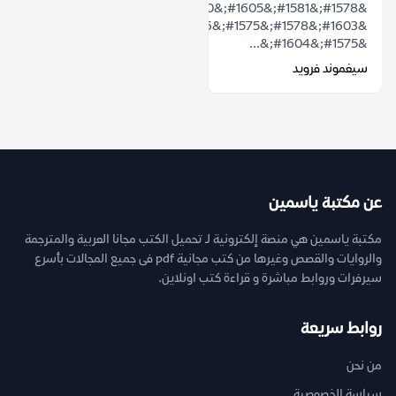
&#1578;&#1581;&#1605;&#1610;&#1604;
&#1603;&#1578;&#1575;&#1576;
&#1575;&#1604;&...
سيغموند فرويد
عن مكتبة ياسمين
مكتبة ياسمين هي منصة إلكترونية لـ تحميل الكتب مجانا العربية والمترجمة
والروايات والقصص وغيرها من كتب مجانية pdf فى جميع المجالات بأسرع
سيرفرات وروابط مباشرة و قراءة كتب اونلاين.
روابط سريعة
من نحن
سياسة الخصوصية