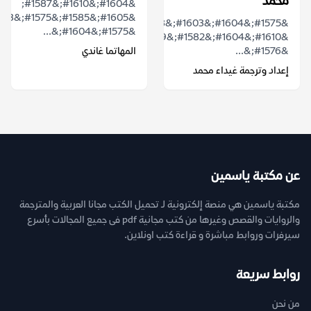
محمد
&#1604;&#1610;&#1587;
&#1575;&#1604;&#1603;&#1578;&#1575;&#1576;
&#1575;&#1604;&...
&#1610;&#1604;&#1582;&#1589;
&#1576;&...
المهاتما غاندي
إعداد وترجمة غيداء محمد
عن مكتبة ياسمين
مكتبة ياسمين هي منصة إلكترونية لـ تحميل الكتب مجانا العربية والمترجمة
والروايات والقصص وغيرها من كتب مجانية pdf فى جميع المجالات بأسرع
سيرفرات وروابط مباشرة و قراءة كتب اونلاين.
روابط سريعة
من نحن