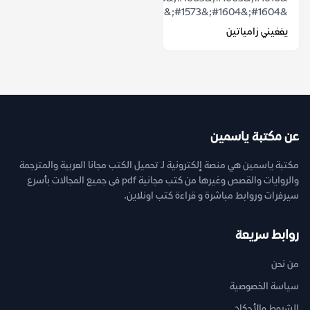
&#1604;&#1604;&#1573;&#1606;&#1587;&...
يفغيني زامياتين
عن مكتبة ياسمين
مكتبة ياسمين هي منصة إلكترونية لـ تحميل الكتب مجانا العربية والمترجمة
والروايات والقصص وغيرها من كتب مجانية pdf فى جميع المجالات بأسرع
سيرفرات وروابط مباشرة و قراءة كتب اونلاين.
روابط سريعة
من نحن
سياسة الخصوصية
الشروط والأحكام