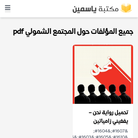
جميع المؤلفات حول المجتمع الشمولي pdf
تحميل رواية نحن –
يفغيني زامياتين
&#1607;&#1604;
&#1610;&#1605;&#1603;&#1606;