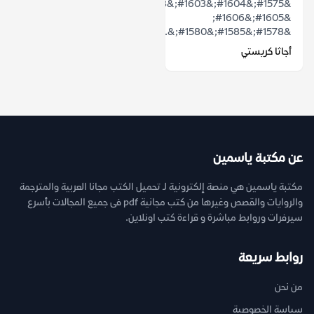
&#1575;&#1604;&#1603;&#1578;&#1575;&#1576;
&#1605;&#1606;
&#1578;&#1585;&#1580;&...
أجاثا كريستي
عن مكتبة ياسمين
مكتبة ياسمين هي منصة إلكترونية لـ تحميل الكتب مجانا العربية والمترجمة
والروايات والقصص وغيرها من كتب مجانية pdf فى جميع المجالات بأسرع
سيرفرات وروابط مباشرة و قراءة كتب اونلاين.
روابط سريعة
من نحن
سياسة الخصوصية