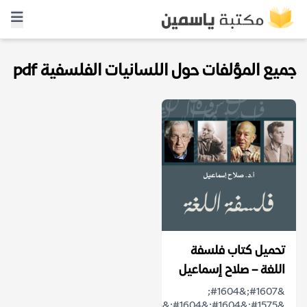
جميع المؤلفات حول اللسانيات الفلسفية pdf
تحميل كتاب فلسفة
اللغة – صلاح إسماعيل
&#1607;&#1604;
&#1575;&#1604;&#1604;&#1594;&#1577;