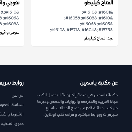
الفتاح كيليطو
نغوجي واث
&#1601;&#1610;
&#1610;&#1608;&#1605;
&#1608;&...
&#1605;&#1606;
&#1575;&#1604;&#1571;&#1610;...
نغوجي واثيو
عبد الفتاح كيليطو
عن مكتبة ياسمين
روابط سريع
مكتبة ياسمين هي منصة إلكترونية لـ تحميل الكتب
من نحن
مجانا العربية والمترجمة والروايات والقصص وغيرها
سياسة الخصوص
من كتب مجانية pdf فى جميع المجالات بأسرع
الشروط والأحك
سيرفرات وروابط مباشرة و قراءة كتب اونلاين.
حقوق الملكية ا