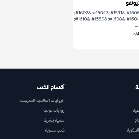
يونغو
&#1610;&#1606;&#1591;&#1604;&#1602;
&#1606;&#1601;&#1608;&#1580;&#1610;
نغو
ة
أقسام الكتب
الروايات العالمية المترجمة
ية
روايات عربية
ام
تنمية بشرية
لفكرية
كتب حصرية