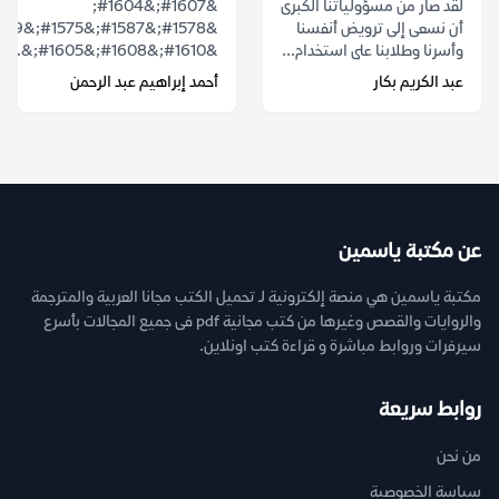
لقد صار من مسؤولياتنا الكبرى
&#1607;&#1604;
أن نسعى إلى ترويض أنفسنا
وأسرنا وطلابنا على استخدام...
&#1610;&#1608;&#1605;&...
عبد الكريم بكار
أحمد إبراهيم عبد الرحمن
عن مكتبة ياسمين
مكتبة ياسمين هي منصة إلكترونية لـ تحميل الكتب مجانا العربية والمترجمة
والروايات والقصص وغيرها من كتب مجانية pdf فى جميع المجالات بأسرع
سيرفرات وروابط مباشرة و قراءة كتب اونلاين.
روابط سريعة
من نحن
سياسة الخصوصية