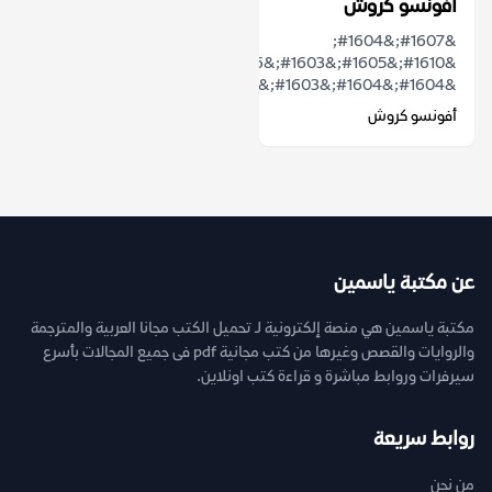
أفونسو كروش
&#1607;&#1604;
&#1610;&#1605;&#1603;&#1606;
&#1604;&#1604;&#1603;&#1604;&#1605;&...
أفونسو كروش
عن مكتبة ياسمين
مكتبة ياسمين هي منصة إلكترونية لـ تحميل الكتب مجانا العربية والمترجمة
والروايات والقصص وغيرها من كتب مجانية pdf فى جميع المجالات بأسرع
سيرفرات وروابط مباشرة و قراءة كتب اونلاين.
روابط سريعة
من نحن