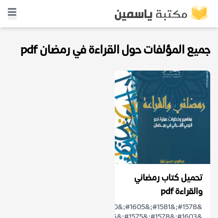
جميع المؤلفات حول القراءة في رمضان pdf
تحميل كتاب رمضاني
والقراءة pdf
&#1578;&#1581;&#1605;&#1610;&#1604;
&#1603;&#1578;&#1575;&#1576;