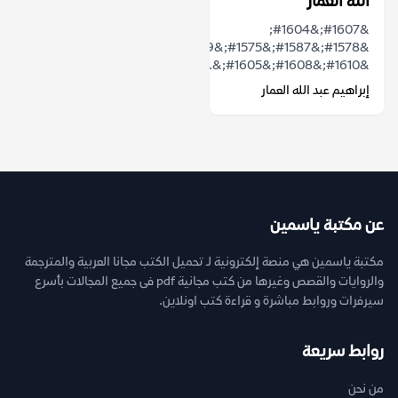
الله العمار
&#1607;&#1604;
&#1578;&#1587;&#1575;&#1569;&#1604;&#1578;
&#1610;&#1608;&#1605;&...
إبراهيم عبد الله العمار
عن مكتبة ياسمين
مكتبة ياسمين هي منصة إلكترونية لـ تحميل الكتب مجانا العربية والمترجمة
والروايات والقصص وغيرها من كتب مجانية pdf فى جميع المجالات بأسرع
سيرفرات وروابط مباشرة و قراءة كتب اونلاين.
روابط سريعة
من نحن