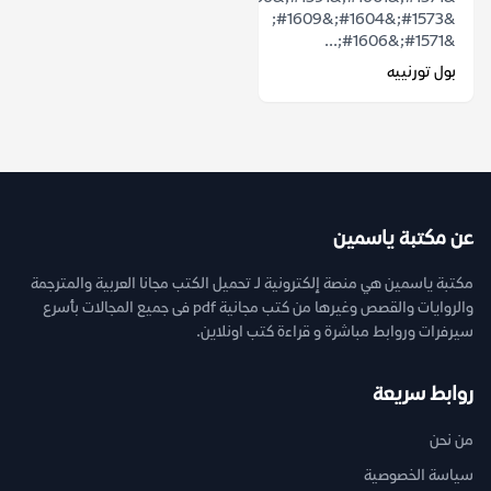
&#1573;&#1604;&#1609;
&#1571;&#1606;...
بول تورنييه
عن مكتبة ياسمين
مكتبة ياسمين هي منصة إلكترونية لـ تحميل الكتب مجانا العربية والمترجمة
والروايات والقصص وغيرها من كتب مجانية pdf فى جميع المجالات بأسرع
سيرفرات وروابط مباشرة و قراءة كتب اونلاين.
روابط سريعة
من نحن
سياسة الخصوصية