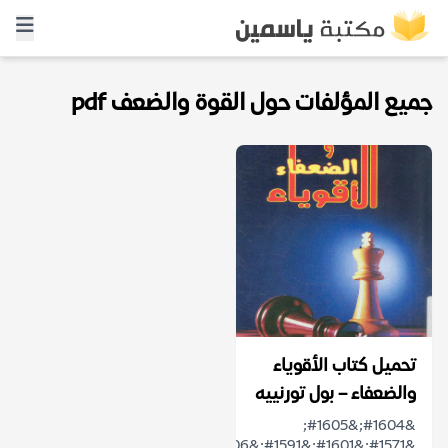
جميع المؤلفات حول القوة والضعف pdf
تحميل كتاب الأقوياء
والضعفاء – بول تورنييه
&#1604;&#1605;
&#1571;&#1601;&#1591;&#1606;