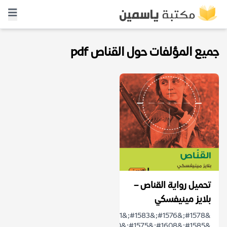
جميع المؤلفات حول القناص pdf
تحميل رواية القناص –
بلايز مينيفسكي
&#1578;&#1576;&#1583;&#1571;
&#1585;&#1608;&#1575;&#1610;&#1577;