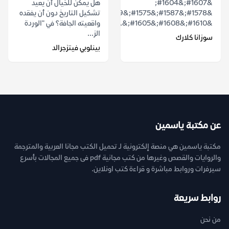
&#1607;&#1604;
هل يمكن للخيال أن يعيد
&#1578;&#1587;&#1575;&#1569;&#1604;&#1578;
تشكيل التاريخ دون أن يفقده
&#1610;&#1608;&#1605;&...
واقعيته الجافة؟ في "الوردة
الز...
سوزانا كلارك
بينلوبي فيتزجرالد
عن مكتبة ياسمين
مكتبة ياسمين هي منصة إلكترونية لـ تحميل الكتب مجانا العربية والمترجمة
والروايات والقصص وغيرها من كتب مجانية pdf فى جميع المجالات بأسرع
سيرفرات وروابط مباشرة و قراءة كتب اونلاين.
روابط سريعة
من نحن