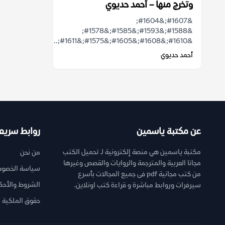
وتخرج منها – أحمد حديوي
&#1607;&#1604;
&#1588;&#1593;&#1585;&#1578;
&#1610;&#1608;&#1605;&#1575;&#1611;...
أحمد حديوي
عن مكتبة ياسمين
روابط سريع
مكتبة ياسمين هي منصة إلكترونية لـ تحميل الكتب
من نحن
مجانا العربية والمترجمة والروايات والقصص وغيرها
سياسة الخصوص
من كتب مجانية pdf فى جميع المجالات بأسرع
الشروط والأحك
سيرفرات وروابط مباشرة و قراءة كتب اونلاين.
حقوق الملكية ا