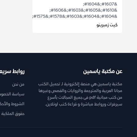
&#1607;&#1604;
&#1610;&#1605;&#1603;&#1606;
&#1604;&#1604;&#1603;&#1578;&#1575;&...
كيت زمبرينو
عن مكتبة ياسمين
روابط سريع
مكتبة ياسمين هي منصة إلكترونية لـ تحميل الكتب
من نحن
مجانا العربية والمترجمة والروايات والقصص وغيرها
سياسة الخصوص
من كتب مجانية pdf فى جميع المجالات بأسرع
الشروط والأحك
سيرفرات وروابط مباشرة و قراءة كتب اونلاين.
حقوق الملكية ا