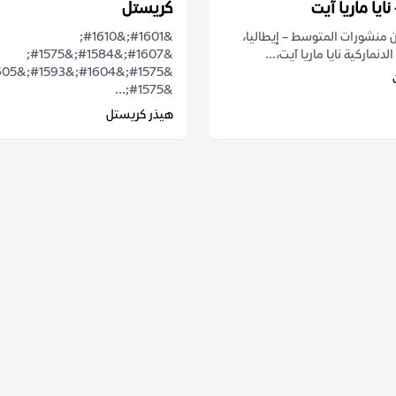
نايا ماريا آيت
كريستل
عن منشورات المتوسط – إيطاليا،
&#1601;&#1610;
الدنماركية نايا ماريا آيت،...
&#1607;&#1584;&#1575;
&#1575;...
هيذر كريستل