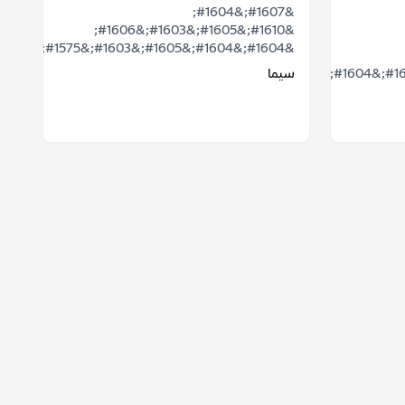
&#1607;&#1604;
&#1610;&#1605;&#1603;&#1606;
&#1604;&#1604;&#1605;&#1603;&#1575;&...
&#1575;&#1604;&#1593;&#1605;&#1604;
سيما