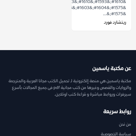
&#1610;&#1593;&#1610;&#1583;
&#1575;&#1604;&#1603;&#1575;&#1578;&#1576;
&#1575;&...
ريتشارد فورد
عن مكتبة ياسمين
مكتبة ياسمين هي منصة إلكترونية لـ تحميل الكتب مجانا العربية والمترجمة
والروايات والقصص وغيرها من كتب مجانية pdf فى جميع المجالات بأسرع
سيرفرات وروابط مباشرة و قراءة كتب اونلاين.
روابط سريعة
من نحن
سياسة الخصوصية