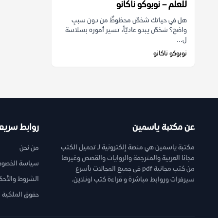
للعلم – نوبوكو ناكانو
هل في حياتك شخصٌ محظوظٌ من دون سببِ
واضح؟ شخصٌ يبدو عاديّاً، تسير أموره بسلاسة
ل...
نوبوكو ناكانو
عن مكتبة ياسمين
روابط سريع
مكتبة ياسمين هي منصة إلكترونية لـ تحميل الكتب
من نحن
مجانا العربية والمترجمة والروايات والقصص وغيرها
سياسة الخصوص
من كتب مجانية pdf فى جميع المجالات بأسرع
الشروط والأحك
سيرفرات وروابط مباشرة و قراءة كتب اونلاين.
حقوق الملكية ا