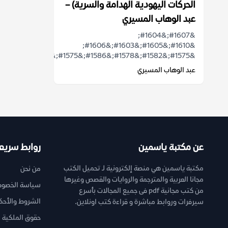
الحركات اليهودية الهدامة والسرية) –
عبد الوهاب المسيري
&#1607;&#1604;
&#1610;&#1605;&#1603;&#1606;
&#1575;&#1582;&#1578;&#1586;&#1575;&...
عبد الوهاب المسيري
عن مكتبة ياسمين
روابط سريع
مكتبة ياسمين هي منصة إلكترونية لـ تحميل الكتب
من نحن
مجانا العربية والمترجمة والروايات والقصص وغيرها
سياسة الخصوص
من كتب مجانية pdf فى جميع المجالات بأسرع
الشروط والأحك
سيرفرات وروابط مباشرة و قراءة كتب اونلاين.
حقوق الملكية ا