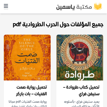
جميع المؤلفات حول الحرب الطروادية pdf
تحميل كتاب طروادة –
تحميل رواية صمت
ستيفن فراي
الفتيات – بات باركر
يعيد ستيفن فراي -بأسلوبه
رواية صمت الفتيات pdf مجانا
الأخَّاذ، وذكائه الساخر،
للكاتب بات باركر تقدم رواية