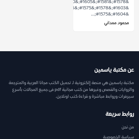
&#1578;&#1581;&#1605;&#1610;&#1604;
&#1603;&#1578;&#1575;&#1576;
&#1604;&#1575;...
محمود ممداني
عن مكتبة ياسمين
مكتبة ياسمين هي منصة إلكترونية لـ تحميل الكتب مجانا العربية والمترجمة
والروايات والقصص وغيرها من كتب مجانية pdf فى جميع المجالات بأسرع
سيرفرات وروابط مباشرة و قراءة كتب اونلاين.
روابط سريعة
من نحن
سياسة الخصوصية