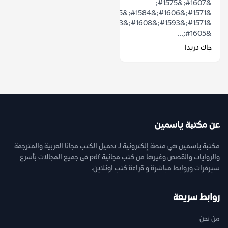
&#1607;&#1575;
&#1571;&#1606;&#1584;&#1575;
&#1571;&#1593;&#1608;&#1583;
&#1605;...
جاك دريدا
عن مكتبة ياسمين
مكتبة ياسمين هي منصة إلكترونية لـ تحميل الكتب مجانا العربية والمترجمة
والروايات والقصص وغيرها من كتب مجانية pdf فى جميع المجالات بأسرع
سيرفرات وروابط مباشرة و قراءة كتب اونلاين.
روابط سريعة
من نحن