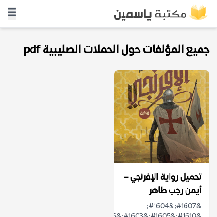
جميع المؤلفات حول الحملات الصليبية pdf
تحميل رواية الإفرنجي –
أيمن رجب طاهر
&#1607;&#1604;
&#1610;&#1605;&#1603;&#1606;