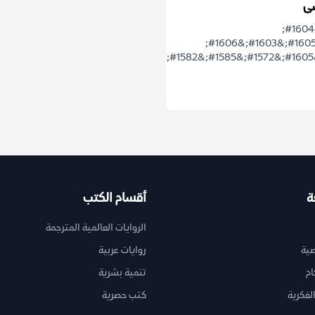
ى
&#1607;&#1604;
&#1610;&#1605;&#1603;&#1606;
ة
أقسام الكتب
الروايات العالمية المترجمة
ية
روايات عربية
ام
تنمية بشرية
لفكرية
كتب حصرية