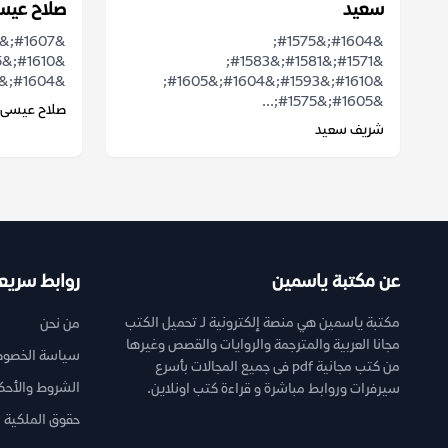
سعيد
صلاح عيس
&#1604;&#1575;
&#1571;&#1581;&#1583;
&#1604;&#1605;&#1572;&#1585;&#1582;...
&#1610;&#1593;&#1604;&#1605;
&#1605;&#1575;...
صلاح عيسى
شريف سعيد
عن مكتبة ياسمين
روابط سريع
مكتبة ياسمين هي منصة إلكترونية لـ تحميل الكتب
من نحن
مجانا العربية والمترجمة والروايات والقصص وغيرها
سياسة الخصوص
من كتب مجانية pdf فى جميع المجالات بأسرع
الشروط والأحك
سيرفرات وروابط مباشرة و قراءة كتب اونلاين.
حقوق الملكية ا