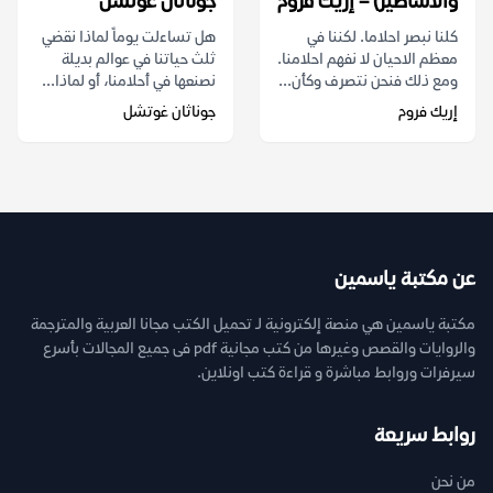
والأساطير) – إريك فروم
جوناثان غوتشل
كلنا نبصر احلاما. لكننا في
هل تساءلت يوماً لماذا نقضي
معظم الاحيان لا نفهم احلامنا.
ثلث حياتنا في عوالم بديلة
ومع ذلك فنحن نتصرف وكأن...
نصنعها في أحلامنا، أو لماذا...
إريك فروم
جوناثان غوتشل
عن مكتبة ياسمين
مكتبة ياسمين هي منصة إلكترونية لـ تحميل الكتب مجانا العربية والمترجمة
والروايات والقصص وغيرها من كتب مجانية pdf فى جميع المجالات بأسرع
سيرفرات وروابط مباشرة و قراءة كتب اونلاين.
روابط سريعة
من نحن