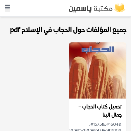
جميع المؤلفات حول الحجاب في الإسلام pdf
تحميل كتاب الحجاب –
جمال البنا
&#1604;&#1575;
&#1610;&#1603;&#1578;&#1601;&#1609;