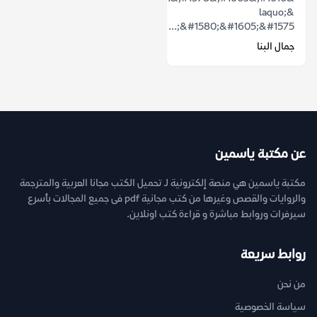
&laquo;
&#1580;&#1605;&#1575;...
جمال البنا
عن مكتبة ياسمين
مكتبة ياسمين هي منصة إلكترونية لـ تحميل الكتب مجانا العربية والمترجمة
والروايات والقصص وغيرها من كتب مجانية pdf فى جميع المجالات بأسرع
سيرفرات وروابط مباشرة و قراءة كتب اونلاين.
روابط سريعة
من نحن
سياسة الخصوصية