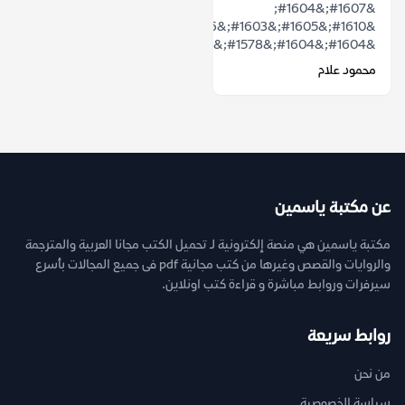
&#1607;&#1604;
&#1610;&#1605;&#1603;&#1606;
&#1604;&#1604;&#1578;&#1575;&#1585;&...
محمود علام
عن مكتبة ياسمين
مكتبة ياسمين هي منصة إلكترونية لـ تحميل الكتب مجانا العربية والمترجمة
والروايات والقصص وغيرها من كتب مجانية pdf فى جميع المجالات بأسرع
سيرفرات وروابط مباشرة و قراءة كتب اونلاين.
روابط سريعة
من نحن
سياسة الخصوصية