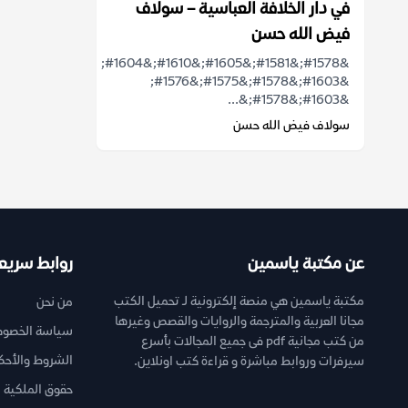
في دار الخلافة العباسية – سولاف
فيض الله حسن
&#1578;&#1581;&#1605;&#1610;&#1604;
&#1603;&#1578;&#1575;&#1576;
&#1603;&#1578;&...
سولاف فيض الله حسن
عن مكتبة ياسمين
روابط سريع
مكتبة ياسمين هي منصة إلكترونية لـ تحميل الكتب
من نحن
مجانا العربية والمترجمة والروايات والقصص وغيرها
سياسة الخصوص
من كتب مجانية pdf فى جميع المجالات بأسرع
الشروط والأحك
سيرفرات وروابط مباشرة و قراءة كتب اونلاين.
حقوق الملكية ا