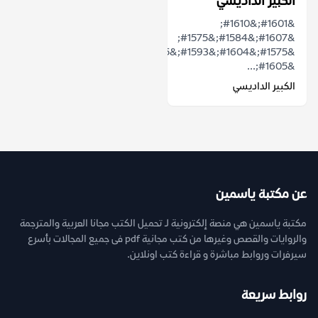
الكبير الداديسي
&#1601;&#1610;
&#1607;&#1584;&#1575;
&#1575;&#1604;&#1593;&#1605;&#1604;
&#1605;...
الكبير الداديسي
عن مكتبة ياسمين
مكتبة ياسمين هي منصة إلكترونية لـ تحميل الكتب مجانا العربية والمترجمة
والروايات والقصص وغيرها من كتب مجانية pdf فى جميع المجالات بأسرع
سيرفرات وروابط مباشرة و قراءة كتب اونلاين.
روابط سريعة