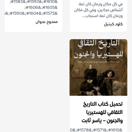
&#1610;&#1593;&#1583;
في كل مكان وزمان كان ثمة
&#1605;&#1606;
أشخاص مجانين، وفي كل مكان
&#1575;&#1604;&#1590;&#1585;...
وزمان كان ثمة استجاب...
ممدوح عدوان
كلود كيتيل
تحميل كتاب التاريخ
الثقافي للهستيريا
والجنون – ياسر ثابت
&#1610;&#1571;&#1578;&#1610;