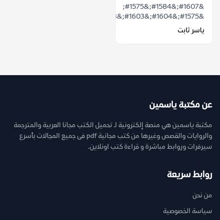
&#1607;&#1584;&#1575;
&#1575;&#1604;&#1603;&#1578;&...
ياسر ثابت
عن مكتبة ياسمين
مكتبة ياسمين هي منصة إلكترونية لـ تحميل الكتب مجانا العربية والمترجمة
والروايات والقصص وغيرها من كتب مجانية pdf فى جميع المجالات بأسرع
سيرفرات وروابط مباشرة و قراءة كتب اونلاين.
روابط سريعة
من نحن
سياسة الخصوصية