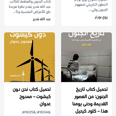
كتاب الجنون والعظمة للكاتب
التطور التاريخي لمفهوم
عبد الله قدير يقدم نظرة فريدة
الجنون وكي...
على الأمراض النفسية وتأ...
روي بورتر
عبد الله قدير
تحميل كتاب تاريخ
تحميل كتاب نحن دون
الجنون: من العصور
كيشوت – ممدوح
القديمة وحتى يومنا
عدوان
هذا – كلود كيتيل
&#1604;&#1605;