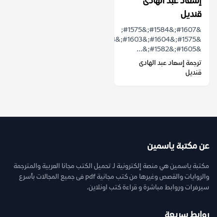
إسعاد عبد الهادى
قنديل
&#1607;&#1584;&#1575;
&#1575;&#1604;&#1603;&#1578;&#1575;&#1576;
&#1605;&#1582;&...
ترجمة إسعاد عبد الهادى
قنديل
عن مكتبة ياسمين
مكتبة ياسمين هي منصة إلكترونية لـ تحميل الكتب مجانا العربية والمترجمة
والروايات والقصص وغيرها من كتب مجانية pdf فى جميع المجالات بأسرع
سيرفرات وروابط مباشرة و قراءة كتب اونلاين.
روابط سريعة