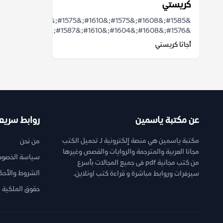
كريستي
&#1585;&#1608;&#1575;&#1610;&#1575;&#1578;
&#1576;&#1608;&#1604;&#1610;&#1587;&#...
أجاثا كريستي
عن مكتبة ياسمين
روابط سريع
مكتبة ياسمين هي منصة إلكترونية لـ تحميل الكتب
من نحن
مجانا العربية والمترجمة والروايات والقصص وغيرها
سياسة الخصوص
من كتب مجانية pdf فى جميع المجالات بأسرع
الشروط والأحك
سيرفرات وروابط مباشرة و قراءة كتب اونلاين.
حقوق الملكية ا