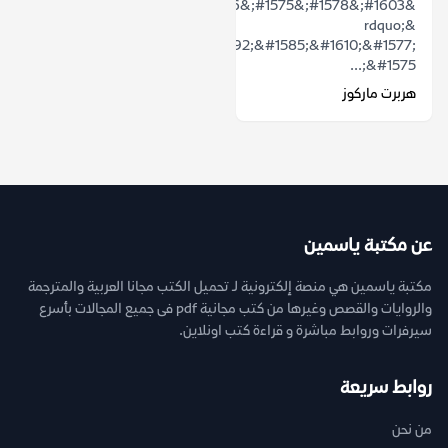
&#1603;&#1578;&#1575;&#1576;
&rdquo;
&#1606;&#1592;&#1585;&#1610;&#1577;
&#1575;...
هربرت ماركوز
عن مكتبة ياسمين
مكتبة ياسمين هي منصة إلكترونية لـ تحميل الكتب مجانا العربية والمترجمة
والروايات والقصص وغيرها من كتب مجانية pdf فى جميع المجالات بأسرع
سيرفرات وروابط مباشرة و قراءة كتب اونلاين.
روابط سريعة
من نحن