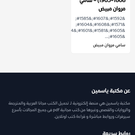
1868-1965) – سامي
مروان مبيض
&#1592;&#1607;&#1585;
&#1571;&#1608;&#1604;
&#1605;&#1581;&#1601;&#1604;
&#1605;...
سامي مروان مبيض
عن مكتبة ياسمين
مكتبة ياسمين هي منصة إلكترونية لـ تحميل الكتب مجانا العربية والمترجمة
والروايات والقصص وغيرها من كتب مجانية pdf فى جميع المجالات بأسرع
سيرفرات وروابط مباشرة و قراءة كتب اونلاين.
روابط سريعة