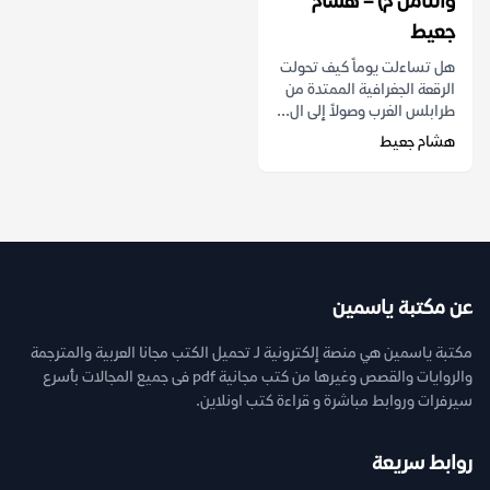
والثامن م) – هشام
جعيط
هل تساءلت يوماً كيف تحولت
الرقعة الجغرافية الممتدة من
طرابلس الغرب وصولاً إلى ال...
هشام جعيط
عن مكتبة ياسمين
مكتبة ياسمين هي منصة إلكترونية لـ تحميل الكتب مجانا العربية والمترجمة
والروايات والقصص وغيرها من كتب مجانية pdf فى جميع المجالات بأسرع
سيرفرات وروابط مباشرة و قراءة كتب اونلاين.
روابط سريعة