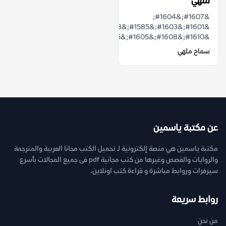
ملهي
&#1607;&#1604;
&#1601;&#1603;&#1585;&#1578;
&#1610;&#1608;&#1605;&#1575;&#1611;...
سماح ملهي
عن مكتبة ياسمين
مكتبة ياسمين هي منصة إلكترونية لـ تحميل الكتب مجانا العربية والمترجمة
والروايات والقصص وغيرها من كتب مجانية pdf فى جميع المجالات بأسرع
سيرفرات وروابط مباشرة و قراءة كتب اونلاين.
روابط سريعة
من نحن