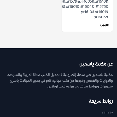
&#1610;&#1605;&#1579;&#1604;
&#1575;&#1604;&#1601;&#1606;
&#1601;&#1610;
&#1606;...
هيجل
عن مكتبة ياسمين
مكتبة ياسمين هي منصة إلكترونية لـ تحميل الكتب مجانا العربية والمترجمة
والروايات والقصص وغيرها من كتب مجانية pdf فى جميع المجالات بأسرع
سيرفرات وروابط مباشرة و قراءة كتب اونلاين.
روابط سريعة
من نحن