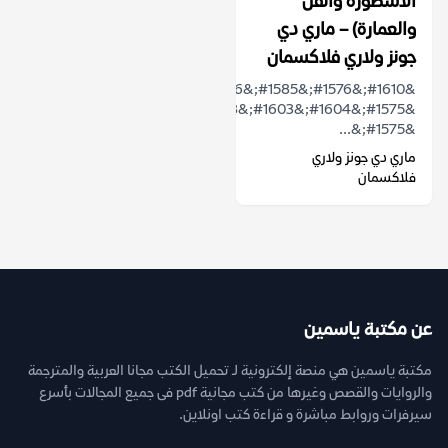
الأسطورة والفن
والعمارة) – ماري دي
جونز ولاري فلاكسمان
&#1610;&#1576;&#1585;&#1586;
&#1575;&#1604;&#1603;&#1578;&#1575;&#1576;
&#1575;&...
ماري دي جونز ولاري
فلاكسمان
عن مكتبة ياسمين
مكتبة ياسمين هي منصة إلكترونية لـ تحميل الكتب مجانا العربية والمترجمة
والروايات والقصص وغيرها من كتب مجانية pdf فى جميع المجالات بأسرع
سيرفرات وروابط مباشرة و قراءة كتب اونلاين.