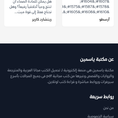
&#1607;&#1604;
هل يمكن للمادة الصماء أن
&#1578;&#1587;&#1575;&#1569;&#1604;&#1578;
تنتج وعياً أخلاقياً رفيعاً؟ وهل
&#1610;&#1608;&#1605;&...
نحتاج فعلاً إلى قوة ميت...
أرسطو
ريتشارد كارير
عن مكتبة ياسمين
مكتبة ياسمين هي منصة إلكترونية لـ تحميل الكتب مجانا العربية والمترجمة
والروايات والقصص وغيرها من كتب مجانية pdf فى جميع المجالات بأسرع
سيرفرات وروابط مباشرة و قراءة كتب اونلاين.
روابط سريعة
من نحن
سياسة الخصوصية