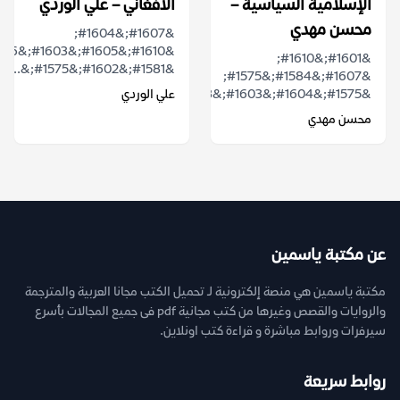
الإسلامية السياسية –
الأفغاني – علي الوردي
محسن مهدي
&#1607;&#1604;
&#1601;&#1610;
&#1581;&#1602;&#1575;&...
&#1607;&#1584;&#1575;
&#1575;&#1604;&#1603;&#1578;&#1575;&#1576;...
علي الوردي
محسن مهدي
عن مكتبة ياسمين
مكتبة ياسمين هي منصة إلكترونية لـ تحميل الكتب مجانا العربية والمترجمة
والروايات والقصص وغيرها من كتب مجانية pdf فى جميع المجالات بأسرع
سيرفرات وروابط مباشرة و قراءة كتب اونلاين.
روابط سريعة