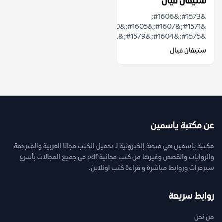
ستيفان فيال
&#1573;&#1606;
&#1571;&#1607;&#1605;&#1610;&#1617;&#1577;
&#1575;&#1604;&#1579;&...
ستيفان فيال
عن مكتبة ياسمين
مكتبة ياسمين هي منصة إلكترونية لـ تحميل الكتب مجانا العربية والمترجمة
والروايات والقصص وغيرها من كتب مجانية pdf فى جميع المجالات بأسرع
سيرفرات وروابط مباشرة و قراءة كتب اونلاين.
روابط سريعة
من نحن