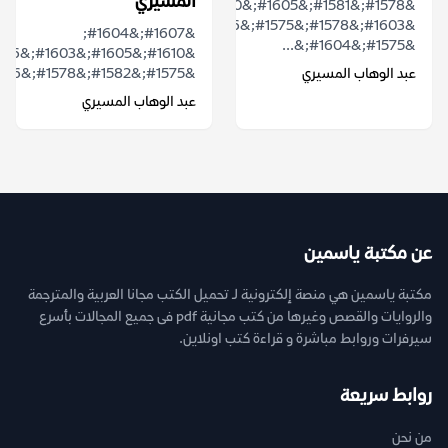
المسيري
&#1578;&#1581;&#1605;&#1610;&#1604;
&#1603;&#1578;&#1575;&#1576;
&#1607;&#1604;
&#1575;&#1604;&...
عبد الوهاب المسيري
&#1575;&#1582;&#1578;&#1586;&#1575;&...
عبد الوهاب المسيري
عن مكتبة ياسمين
مكتبة ياسمين هي منصة إلكترونية لـ تحميل الكتب مجانا العربية والمترجمة
والروايات والقصص وغيرها من كتب مجانية pdf فى جميع المجالات بأسرع
سيرفرات وروابط مباشرة و قراءة كتب اونلاين.
روابط سريعة
من نحن