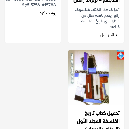
القديمة) – برتراند راسل
&#1578;&#1575;&...
“مؤلف هذا الكتاب فيلسوف
يوسف كرم
رائع، يقدم نافذة نطل من
خلالها على تاريخ الفلسفة،
قراءته...
برتراند راسل
تحميل كتاب تاريخ
الفلسفة المجلد الأول