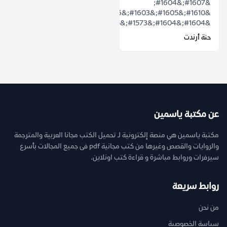
&#1607;&#1604;
&#1610;&#1605;&#1603;&#1606;
&#1604;&#1604;&#1573;&#1585;&#1575;&...
حنة أرندت
عن مكتبة ياسمين
مكتبة ياسمين هي منصة إلكترونية لـ تحميل الكتب مجانا العربية والمترجمة
والروايات والقصص وغيرها من كتب مجانية pdf فى جميع المجالات بأسرع
سيرفرات وروابط مباشرة و قراءة كتب اونلاين.
روابط سريعة
من نحن
سياسة الخصوصية