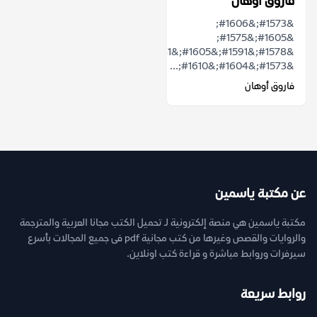
فاروق أوهان
&#1573;&#1606;
&#1605;&#1575;
&#1578;&#1591;&#1605;&#1581;
&#1573;&#1604;&#1610;...
فاروق أوهان
عن مكتبة ياسمين
مكتبة ياسمين هي منصة إلكترونية لـ تحميل الكتب مجانا العربية والمترجمة
والروايات والقصص وغيرها من كتب مجانية pdf فى جميع المجالات بأسرع
سيرفرات وروابط مباشرة و قراءة كتب اونلاين.
روابط سريعة